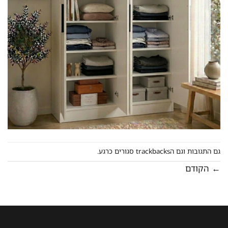
גם התגובות וגם הtrackbacks סגורים כרגע.
←
הקודם