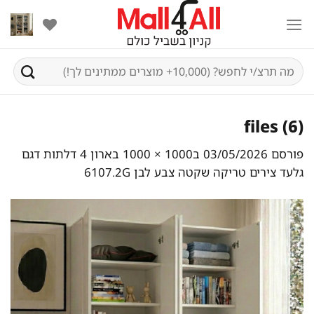
Ski
t
conten
חיפוש
עבור:
files (6)
פורסם
03/05/2026
ב
1000 × 1000
ב
ארון 4 דלתות דגם
גלעד צירים טריקה שקטה צבע לבן 6107.2G