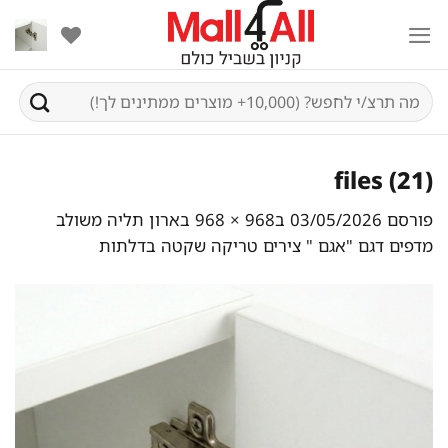
Ski
t
conten
חיפוש
עבור:
files (21)
פורסם
03/05/2026
ב
968 × 968
ב
ארון תליה משולב
מדפים דגם "אגם " צירים טריקה שקטה בדלתות