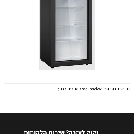
גם התגובות וגם הtrackbacks סגורים כרגע.
זקוק לעזרה? שירות הלקוחות