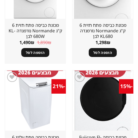
מכונת כביסה פתח חזית 6
מכונת כביסה פתח חזית 6
ק"ג Normande נורמנדה
ק"ג Normande נורמנדה KL-
KL680 לבן
680W לבן
המחיר
המחיר
1,490
₪
1,890
₪
1,298
₪
המקורי
הנוכחי
היה:
הוא:
הוספה לסל
הוספה לסל
1,490₪.
1,890₪.
-21%
-15%
שמור
שמור
מוצר
מוצר
במועדפים
במועדפים
מכונת כביסה Fujicom FJ-
מכונת כביסה פתח עליון 6