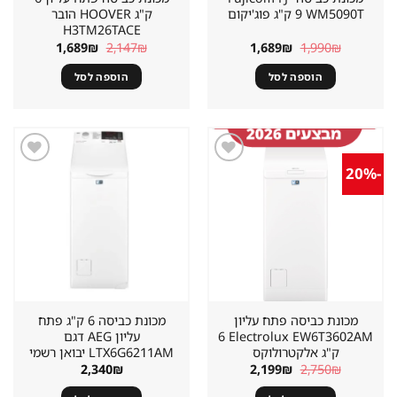
WM5090T ‏9 ‏ק"ג פוג'יקום
ק"ג HOOVER הובר
H3TM26TACE
המחיר
המחיר
המחיר
המחיר
1,689
₪
2,147
₪
1,689
₪
1,990
₪
המקורי
הנוכחי
המקורי
הנוכחי
היה:
הוא:
היה:
הוא:
הוספה לסל
הוספה לסל
1,689₪.
2,147₪.
1,689₪.
1,990₪.
-20%
שמור
שמור
מוצר
מוצר
במועדפים
במועדפים
מכונת כביסה ‏פתח עליון
מכונת כביסה 6 ק"ג פתח
Electrolux EW6T3602AM ‏6
עליון AEG דגם
‏ק"ג אלקטרולוקס
LTX6G6211AM יבואן רשמי
המחיר
המחיר
2,340
₪
2,199
₪
2,750
₪
המקורי
הנוכחי
היה:
הוא: