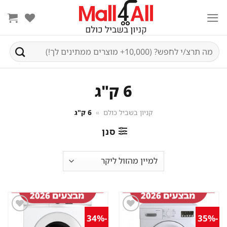
Ski
t
conten
חיפוש
עבור:
6 ק"ג
קניון בשביל כולם
»
6 ק"ג
סנן
-34%
-35%
שמור
שמור
מוצר
מוצר