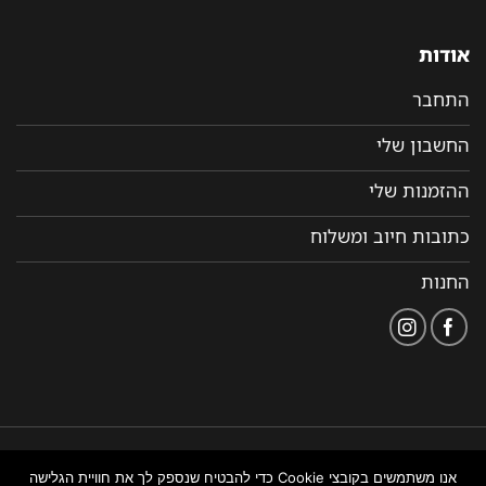
אודות
התחבר
החשבון שלי
ההזמנות שלי
כתובות חיוב ומשלוח
החנות
הצהרת
תקנון ותנאי שימוש
נבנה ומנוהל על ידי WEMANAGE
אנו משתמשים בקובצי Cookie כדי להבטיח שנספק לך את חוויית הגלישה
נגישות
באתר
ניהול אתרים