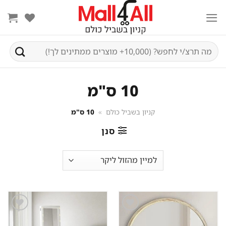
Ski
t
conten
חיפוש
עבור:
10 ס"מ
קניון בשביל כולם
»
10 ס"מ
סנן
שמור
שמור
מוצר
מוצר