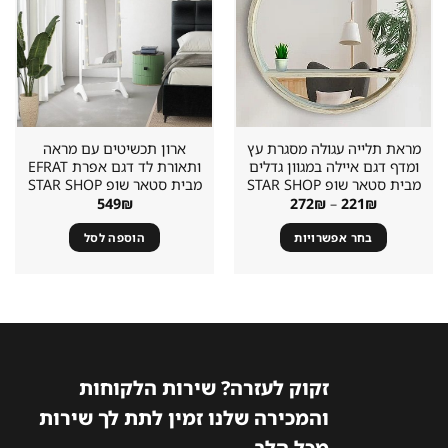
במועדפים
במועדפים
מראת תלייה עגולה מסגרת עץ
ארון תכשיטים עם מראה
ומדף דגם איילה במגוון גדלים
ותאורת לד דגם אפרת EFRAT
מבית סטאר שופ STAR SHOP
מבית סטאר שופ STAR SHOP
טווח
549
₪
272
₪
–
221
₪
מחירים:
בחר אפשרויות
הוספה לסל
עד
למוצר
זה
יש
מספר
סוגים.
ניתן
זקוק לעזרה? שירות הלקוחות
לבחור
והמכירה שלנו זמין לתת לך שירות
את
האפשרויות
מכל הלב