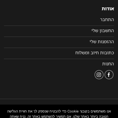
אודות
התחבר
החשבון שלי
ההזמנות שלי
כתובות חיוב ומשלוח
החנות
הצהרת
תקנון ותנאי שימוש
נבנה ומנוהל על ידי WEMANAGE
אנו משתמשים בקובצי Cookie כדי להבטיח שנספק לך את חוויית הגלישה
נגישות
באתר
ניהול אתרים
הטובה ביותר באתר שלנו. אם תמשיך להשתמש באתר זה, נניח שאתה