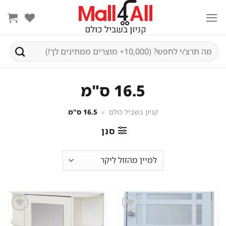
Ski
t
conten
חיפוש
עבור:
16.5 ס"מ
קניון בשביל כולם
»
16.5 ס"מ
סנן
שמור
שמור
מוצר
מוצר