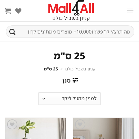
Ski
t
conten
חיפוש
עבור:
25 ס"מ
קניון בשביל כולם
»
25 ס"מ
סנן
שמור
שמור
מוצר
מוצר