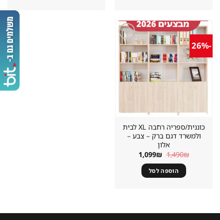
-26%
שמור
מוצר
במועדפים
כוננית/ספריה רחבה XL לבית
ולמשרד דגם ברק – צבע –
אלון
המחיר
המחיר
1,099
₪
1,490
₪
המקורי
הנוכחי
היה:
הוא:
הוספה לסל
1,099₪.
1,490₪.