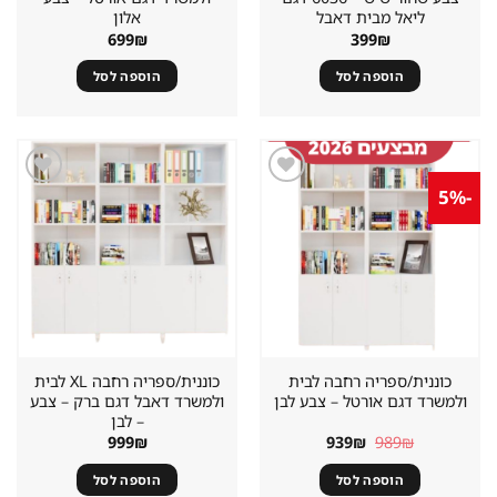
ליאל מבית דאבל
אלון
699
₪
399
₪
הוספה לסל
הוספה לסל
-5%
שמור
שמור
מוצר
מוצר
במועדפים
במועדפים
כוננית/ספריה רחבה לבית
כוננית/ספריה רחבה XL לבית
ולמשרד דגם אורטל – צבע לבן
ולמשרד דאבל דגם ברק – צבע
– לבן
המחיר
המחיר
999
₪
939
₪
989
₪
המקורי
הנוכחי
היה:
הוא:
הוספה לסל
הוספה לסל
939₪.
989₪.