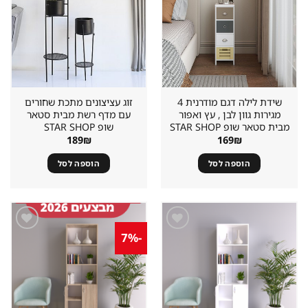
במועדפים
במועדפים
שידת לילה דגם מודרנית 4
זוג עציצונים מתכת שחורים
מגירות גוון לבן , עץ ואפור
עם מדף רשת מבית סטאר
מבית סטאר שופ STAR SHOP
שופ STAR SHOP
189
₪
169
₪
הוספה לסל
הוספה לסל
-7%
שמור
שמור
מוצר
מוצר
במועדפים
במועדפים