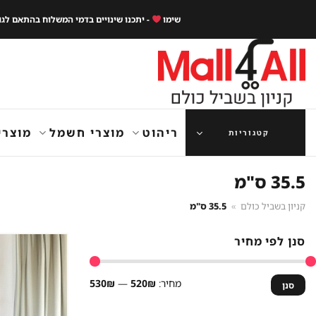
Ski
שימו
- יתכנו שינויים בדמי המשלוח בהתאם לג
t
conten
ריהוט
מוצרי חשמל
מוצרי
קטגוריות
35.5 ס"מ
קניון בשביל כולם
»
35.5 ס"מ
סנן לפי מחיר
מחיר
מחיר
מחיר:
520₪
—
530₪
סנן
מינימלי
מקסימלי