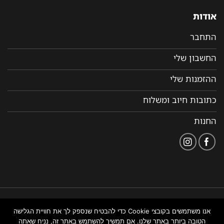
אודות
התחבר
החשבון שלי
ההזמנות שלי
כתובות חיוב ומשלוח
החנות
הצהרת
תקנון ותנאי שימוש
נבנה ומנוהל על ידי WEMANAGE
אנו משתמשים בקובצי Cookie כדי להבטיח שנספק לך את חוויית הגלישה
נגישות
באתר
ניהול אתרים
הטובה ביותר באתר שלנו. אם תמשיך להשתמש באתר זה, נניח שאתה