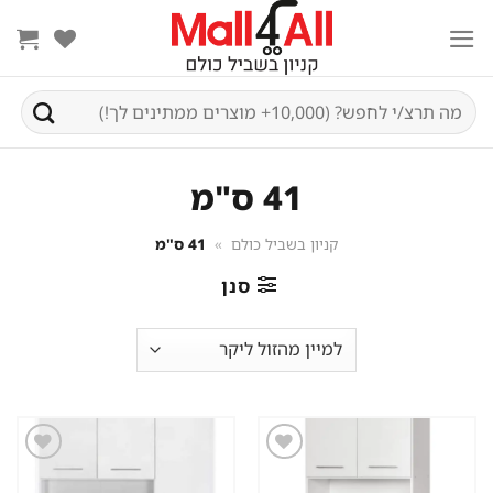
Ski
t
conten
חיפוש
עבור:
41 ס"מ
קניון בשביל כולם
»
41 ס"מ
סנן
שמור
שמור
מוצר
מוצר