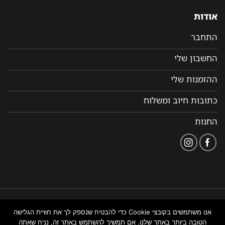
אודות
התחבר
החשבון שלי
ההזמנות שלי
כתובות חיוב ומשלוח
החנות
הצהרת
תקנון ותנאי שימוש
נבנה ומנוהל על ידי WEMANAGE
אנו משתמשים בקובצי Cookie כדי להבטיח שנספק לך את חוויית הגלישה
נגישות
באתר
ניהול אתרים
הטובה ביותר באתר שלנו. אם תמשיך להשתמש באתר זה, נניח שאתה