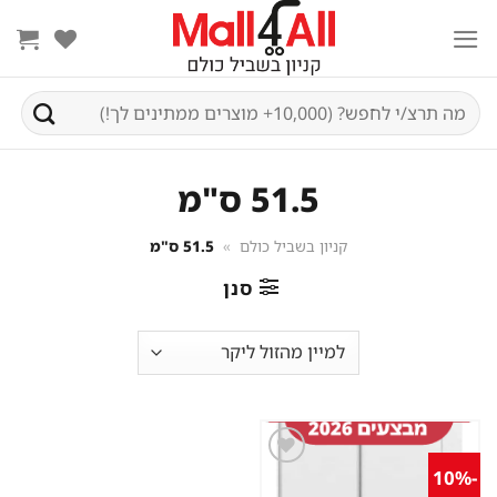
Ski
t
conten
חיפוש
עבור:
51.5 ס"מ
קניון בשביל כולם
»
51.5 ס"מ
סנן
-10%
שמור
מוצר