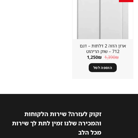
במועדפים
ארון הזזה 2 דלתות – דגם
712 – שוק הריהוט
המחיר
המחיר
1,250
₪
1,390
₪
המקורי
הנוכחי
היה:
הוא:
הוספה לסל
1,250₪.
1,390₪.
זקוק לעזרה? שירות הלקוחות
והמכירה שלנו זמין לתת לך שירות
מכל הלב