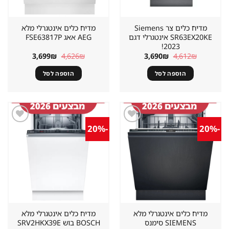
מדיח כלים צר Siemens
מדיח כלים אינטגרלי מלא
SR63EX20KE אינטגרלי דגם
AEG אאג FSE63817P
2023!
המחיר
המחיר
המחיר
המחיר
3,699
₪
4,626
₪
3,690
₪
4,612
₪
המקורי
הנוכחי
המקורי
הנוכחי
היה:
הוא:
היה:
הוא:
הוספה לסל
הוספה לסל
3,699₪.
4,626₪.
3,690₪.
4,612₪.
-20%
-20%
שמור
שמור
מוצר
מוצר
במועדפים
במועדפים
מדיח כלים אינטגרלי מלא
מדיח כלים אינטגרלי מלא
SIEMENS סימנס
BOSCH בוש SRV2HKX39E