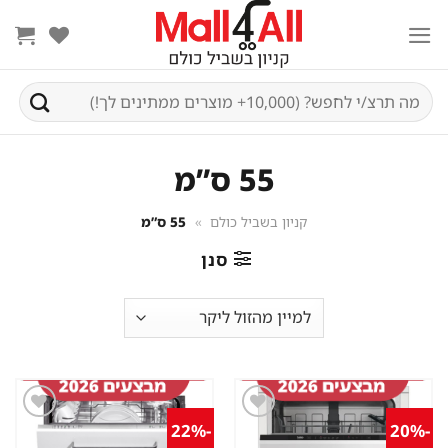
Ski
t
conten
חיפוש
עבור:
55 ס”מ
קניון בשביל כולם
»
55 ס”מ
סנן
-22%
-20%
שמור
שמור
מוצר
מוצר