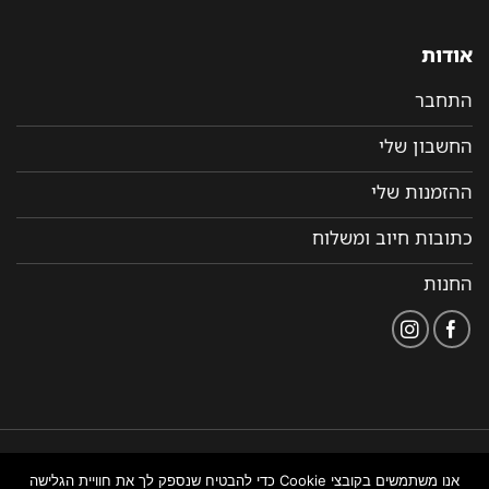
אודות
התחבר
החשבון שלי
ההזמנות שלי
כתובות חיוב ומשלוח
החנות
הצהרת
תקנון ותנאי שימוש
נבנה ומנוהל על ידי WEMANAGE
אנו משתמשים בקובצי Cookie כדי להבטיח שנספק לך את חוויית הגלישה
נגישות
באתר
ניהול אתרים