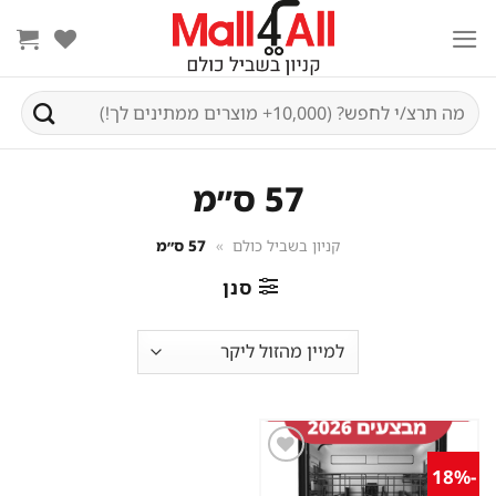
Ski
t
conten
חיפוש
עבור:
57 ס״מ
קניון בשביל כולם
»
57 ס״מ
סנן
-18%
שמור
מוצר