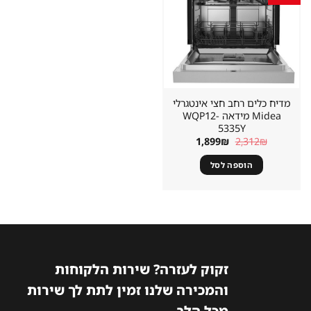
במועדפים
מדיח כלים רחב חצי אינטגרלי
Midea מידאה WQP12-
5335Y
המחיר
המחיר
1,899
₪
2,312
₪
המקורי
הנוכחי
היה:
הוא:
הוספה לסל
1,899₪.
2,312₪.
זקוק לעזרה? שירות הלקוחות
והמכירה שלנו זמין לתת לך שירות
מכל הלב