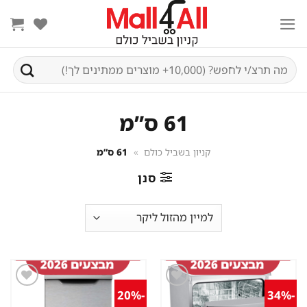
Ski
t
conten
חיפוש
עבור:
61 ס”מ
קניון בשביל כולם
»
61 ס”מ
סנן
-20%
-34%
שמור
שמור
מוצר
מוצר