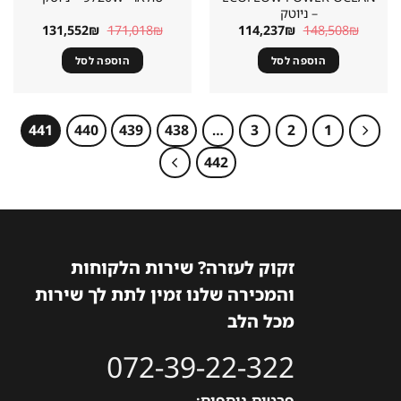
– ניוטק
המחיר
המחיר
המחיר
המחיר
131,552
₪
171,018
₪
114,237
₪
148,508
₪
המקורי
הנוכחי
המקורי
הנוכחי
היה:
הוא:
היה:
הוא:
הוספה לסל
הוספה לסל
31,552₪.
171,018₪.
114,237₪.
148,508₪.
441
440
439
438
…
3
2
1
442
זקוק לעזרה? שירות הלקוחות
והמכירה שלנו זמין לתת לך שירות
מכל הלב
072-39-22-322
פרטים נוספים: