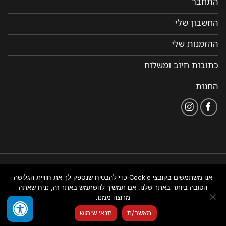
התחבר
החשבון שלי
ההזמנות שלי
כתובות חיוב ומשלוח
החנות
הצהרת
תקנון ותנאי שימוש
נבנה ומנוהל על ידי WEMANAGE
אנו משתמשים בקובצי Cookie כדי להבטיח שנספק לך את חוויית הגלישה
נגישות
באתר
ניהול אתרים
הטובה ביותר באתר שלנו. אם תמשיך להשתמש באתר זה, נניח שאתה
מרוצה ממנו.
צור איתנו קשר
מאשר/ת
תנאי שימוש
OPEN