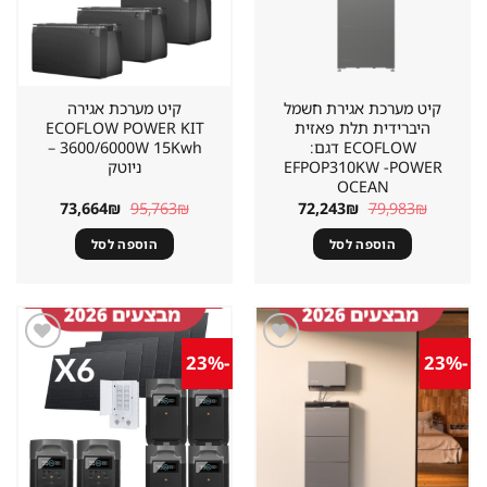
קיט מערכת אגירת חשמל
קיט מערכת אגירה
היברידית תלת פאזית
ECOFLOW POWER KIT
ECOFLOW דגם:
3600/6000W 15Kwh –
EFPOP310KW -POWER
ניוטק
OCEAN
המחיר
המחיר
המחיר
המחיר
73,664
₪
95,763
₪
72,243
₪
79,983
₪
המקורי
הנוכחי
המקורי
הנוכחי
היה:
הוא:
היה:
הוא:
הוספה לסל
הוספה לסל
73,664₪.
95,763₪.
72,243₪.
79,983₪.
-23%
-23%
שמור
שמור
מוצר
מוצר
במועדפים
במועדפים