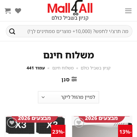
Ski
t
conten
חיפוש
עבור:
משלוח חינם
קניון בשביל כולם
»
משלוח חינם
»
עמוד 441
סנן
-23%
-13%
שמור
שמור
מוצר
מוצר