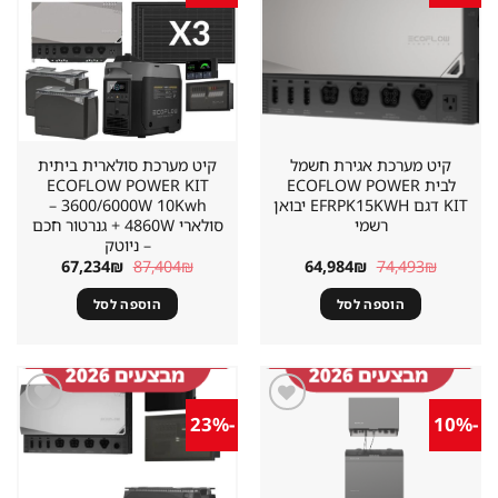
במועדפים
במועדפים
קיט מערכת אגירת חשמל
קיט מערכת סולארית ביתית
לבית ECOFLOW POWER
ECOFLOW POWER KIT
KIT דגם EFRPK15KWH יבואן
3600/6000W 10Kwh –
רשמי
סולארי 4860W + גנרטור חכם
– ניוטק
המחיר
המחיר
המחיר
המחיר
67,234
₪
87,404
₪
64,984
₪
74,493
₪
המקורי
הנוכחי
המקורי
הנוכחי
היה:
הוא:
היה:
הוא:
הוספה לסל
הוספה לסל
67,234₪.
87,404₪.
64,984₪.
74,493₪.
-23%
-10%
שמור
שמור
מוצר
מוצר
במועדפים
במועדפים