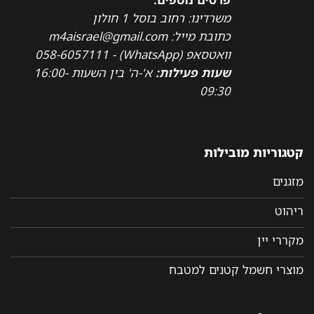
משרדינו: רחוב בוסל 1 חולון
כתובת מייל: m4aisrael@gmail.com
וואטסאפ (WhatsApp) - 058-6057111
שעות פעילות:
א'-ה' בין השעות 16:00-
09:30
קטגוריות מובילות
מזגנים
ריהוט
מקררי יין
מוצרי חשמל קטנים למטבח