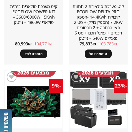
קיט מערכת סולאירת 2 תחנות
קיט מערכת סולארית ביתית
ECOFLOW POWER KIT
ECOFLOW DELTA PRO
קיבולת 14.4Kwh -הספק
3600/6000W 15Kwh –
7.2KW (הספק כולל) + סט 2
סולארי 4860W – ניוטק
תאי הרחבה + 2 גנרטורים
חכמים + פאנל חכם + סט 6
פאנלים 540W – ניוטק
המחיר
המחיר
המחיר
המחיר
80,593
₪
104,771
₪
79,833
₪
103,783
₪
המקורי
הנוכחי
המקורי
הנוכחי
היה:
הוא:
היה:
הוא:
הוספה לסל
הוספה לסל
80,593₪.
104,771₪.
79,833₪.
103,783₪.
-9%
-23%
שמור
שמור
מוצר
מוצר
במועדפים
במועדפים