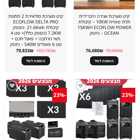
קיט מערכת אגירה היברידית
קיט מערכת סולאירת 2 תחנות
תלת פאזית 10KW – קיבולת
ECOFLOW DELTA PRO
15KWH ECOFLOW POWER
קיבולת 21.6Kwh -הספק
OCEAN – ניוטק
7.2KW (הספק כולל)+ סט 4
תאי הרחבה + פאנל חכם +
סט 6 פאנלים 540W – ניוטק
המחיר
המחיר
המחיר
המחיר
79,833
₪
103,783
₪
76,680
₪
99,684
₪
המקורי
הנוכחי
המקורי
הנוכחי
היה:
הוא:
היה:
הוא:
הוספה לסל
הוספה לסל
79,833₪.
103,783₪.
76,680₪.
99,684₪.
-23%
-23%
שמור
שמור
מוצר
מוצר
במועדפים
במועדפים