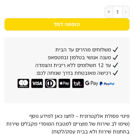
4,499₪.
4,999₪.
כמות של מטבח גריל נירוסטה מפואר קומפלט 5 מבערים +כירה צד +מבער אינפרא אדום Char Grill
הוספה לסל
משלוחים מהירים עד הבית
מענה אנושי בטלפון ובווטסאפ
עד 12 תשלומים ללא ריבית והצמדה
רכישה מאובטחת בדרך שנוחה לכם:
פינוי פסולת אלקטרונית –
לחצו כאן למידע נוסף
(שימו לב שירות של מוצרים למטבח המוסדי מקבלים שירות
בתחנות שירות ולא בבית עסק/לקוח)