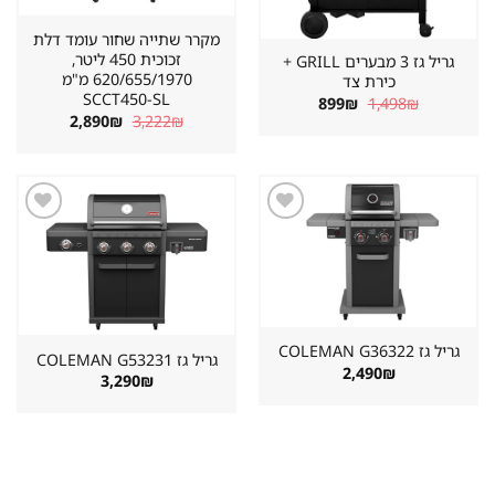
מקרר שתייה שחור עומד דלת
זכוכית 450 ליטר,
גריל גז 3 מבערים GRILL +
620/655/1970 מ"מ
כירת צד
SCCT450-SL
המחיר
המחיר
899
₪
1,498
₪
המקורי
הנוכחי
המחיר
המחיר
2,890
₪
3,222
₪
היה:
הוא:
המקורי
הנוכחי
899₪.
1,498₪.
היה:
הוא:
2,890₪.
3,222₪.
שמור
שמור
מוצר
מוצר
במועדפים
במועדפים
גריל גז ⁦COLEMAN G36322⁩
גריל גז ⁦COLEMAN G53231⁩
2,490
₪
3,290
₪