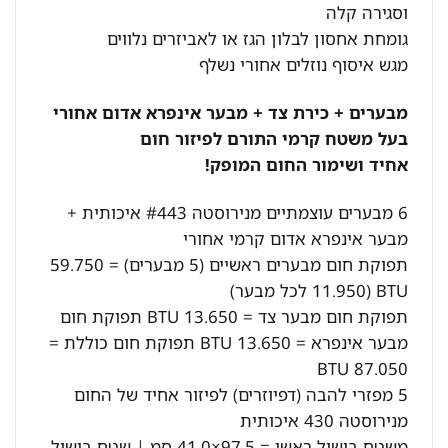
וסגירה קלה
גומחת אחסון לבלון הגז או לאביזרים נלווים
מגש איסוף נוזלים אחורי נשלף
מבערים + כירת צד + מבער אינפרא אדום אחורי
בעל משטח קרמי התורם לפיזור חום
אחיד ושימור החום המופק!
6 מבערים עוצמתיים מנירוסטה #443 איכותית +
מבער אינפרא אדום קרמי אחורי
תפוקת חום מבערים ראשיים (5 מבערים) = 59.750
BTU (11.950 לכל מבער)
תפוקת חום מבער צד = 13.650 BTU תפוקת חום
מבער אינפרא = 13.650 BTU תפוקת חום כוללת =
87.050 BTU
5 מפזרי להבה (דפיוזרים) לפיזור אחיד של החום
מנירוסטה 430 איכותית
משטח בישול ראשי = 97.5×41.0 סמ | שטח בישול