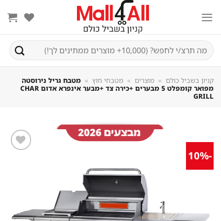
Sk
conte
חיפוש
עבור:
קניון בשביל כולם
»
מוצרים
»
מטבחי חוץ
»
מטבח גריל נירוסטה
מפואר קומפלט 5 מבערים +כירה צד +מבער אינפרא אדום CHAR
GRILL
-10%
שמור
מוצר
במועדפים