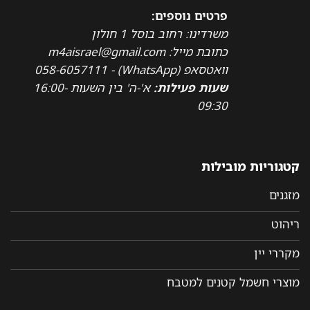
פרטים נוספים:
משרדינו: רחוב בוסל 1 חולון
כתובת מייל: m4aisrael@gmail.com
וואטסאפ (WhatsApp) - 058-6057111
שעות פעילות:
א'-ה' בין השעות 16:00-
09:30
קטגוריות מובילות
מזגנים
ריהוט
מקררי יין
מוצרי חשמל קטנים למטבח