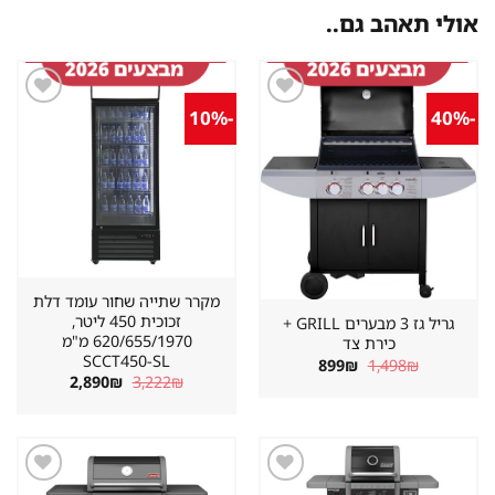
אולי תאהב גם..
-10%
-40%
שמור
שמור
מוצר
מוצר
במועדפים
במועדפים
מקרר שתייה שחור עומד דלת
זכוכית 450 ליטר,
גריל גז 3 מבערים GRILL +
620/655/1970 מ"מ
כירת צד
SCCT450-SL
המחיר
המחיר
899
₪
1,498
₪
המקורי
הנוכחי
המחיר
המחיר
2,890
₪
3,222
₪
היה:
הוא:
המקורי
הנוכחי
899₪.
1,498₪.
היה:
הוא:
2,890₪.
3,222₪.