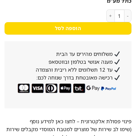
כולל מע"מ
כמות של שואב אבק רובוטי + שואב ידני כולל תחנת עגינה Ecovacs אקווקס Deebot X2 Combo
הוספה לסל
משלוחים מהירים עד הבית
מענה אנושי בטלפון ובווטסאפ
עד 12 תשלומים ללא ריבית והצמדה
רכישה מאובטחת בדרך שנוחה לכם:
פינוי פסולת אלקטרונית –
לחצו כאן למידע נוסף
(שימו לב שירות של מוצרים למטבח המוסדי מקבלים שירות