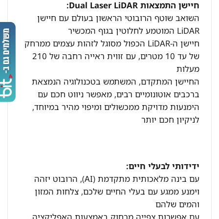
חיישן התמצאות Dual Laser LiDAR:
השואב שוטף הרובוטי הראשון בעולם עם חיישן
LiDAR המוטמע לחלוטין בגוף המכשיר
חיישן ה-LiDAR הכפול מסוגל לזהות עצמים ממרחק
של עד 10 מטרים, עם זווית ראייה רחבה של 210
מעלות
החיישן המתקדם, המשתמש בטכנולוגיה הנמצאת
ברכבים אוטונומיים רבים, מאפשר ניווט חכם עם
הימנעות מדויקת ממכשולים ומיפוי מהיר במיוחד,
לניקיון חכם יותר
ידידותי לבעלי חיים:
עם בינה מלאכותית מתקדמת (AI), הרובוט יזהה
וימנע ממגע עם בעלי החיים שלכם, צלחות המזון
והמים שלהם
עם אפשרות צפייה מרחוק באמצעות האפליקציה,