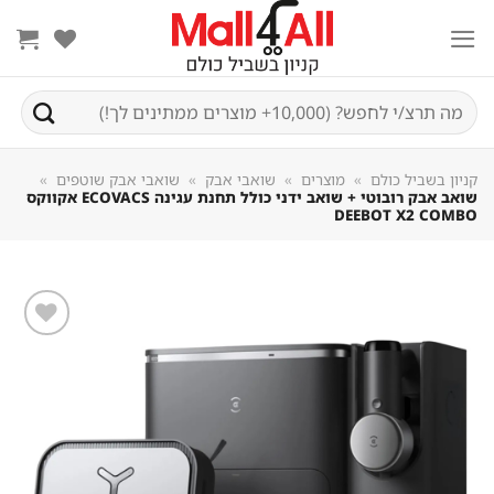
Sk
conte
חיפוש
עבור:
קניון בשביל כולם
»
מוצרים
»
שואבי אבק
»
שואבי אבק שוטפים
»
שואב אבק רובוטי + שואב ידני כולל תחנת עגינה ECOVACS אקווקס
DEEBOT X2 COMBO
שמור
מוצר
במועדפים