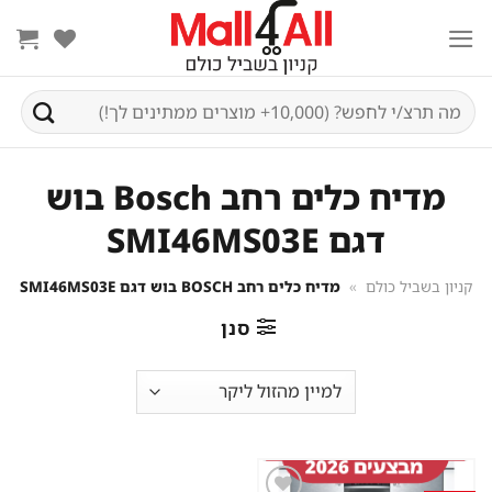
Ski
t
conten
חיפוש
עבור:
מדיח כלים רחב Bosch בוש
דגם SMI46MS03E
קניון בשביל כולם
»
מדיח כלים רחב BOSCH בוש דגם SMI46MS03E
סנן