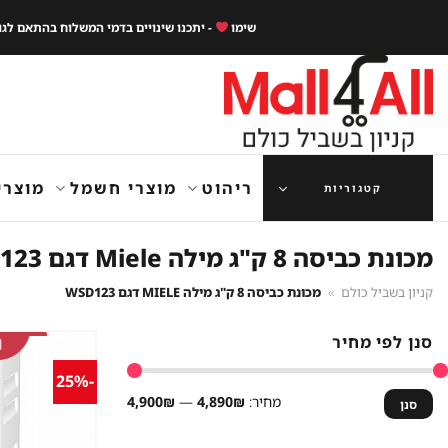
Ski
שימו
- יתכנו שינויים בדמי המשלוח בהתאם לג
t
conten
ריהוט
מוצרי חשמל
מוצרי
קטגוריות
מכונת כביסה 8 ק"ג מילה Miele דגם WSD123
קניון בשביל כולם
»
מכונת כביסה 8 ק"ג מילה MIELE דגם WSD123
סנן לפי מחיר
-25%
מחיר
מחיר
מחיר:
4,890₪
—
4,900₪
סנן
מינימלי
מקסימלי