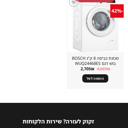
-42%
שמור
מוצר
במועדפים
מכונת כביסה 8 ק"ג BOSCH
בוש דגם WUQ24468ES
המחיר
המחיר
2,705
₪
4,669
₪
המקורי
הנוכחי
היה:
הוא:
הוספה לסל
2,705₪.
4,669₪.
זקוק לעזרה? שירות הלקוחות