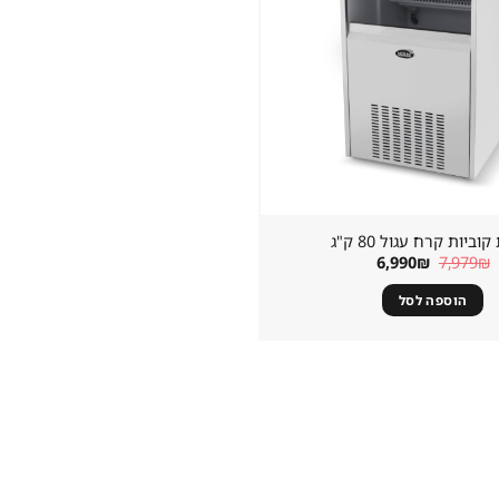
וביות קרח עגול 80 ק"ג
המחיר
המחיר
6,990
₪
7,979
₪
המקורי
הנוכחי
היה:
הוא:
הוספה לסל
6,990₪.
7,979₪.