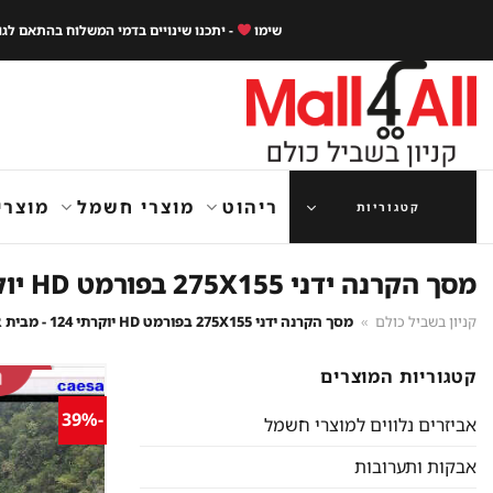
Ski
שימו
- יתכנו שינויים בדמי המשלוח בהתאם לג
t
conten
ריהוט
מוצרי חשמל
מוצרי
קטגוריות
מסך הקרנה ידני 275X155 בפורמט HD יוקרתי 124 - מבית CAESAR
קניון בשביל כולם
»
מסך הקרנה ידני 275X155 בפורמט HD יוקרתי 124 - מבית CAESAR
קטגוריות המוצרים
-39%
אביזרים נלווים למוצרי חשמל
אבקות ותערובות