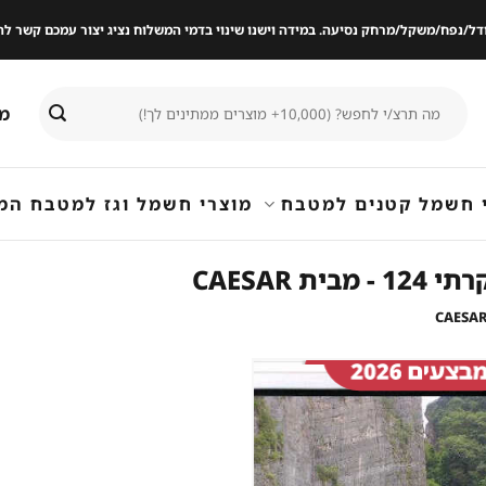
ודל/נפח/משקל/מרחק נסיעה. במידה וישנו שינוי בדמי המשלוח נציג יצור עמכם קשר
חיפוש
מי
עבור:
 חשמל קטנים למטבח
מוצרי חשמל וגז למטבח המ
שמור
מוצר
במועדפים