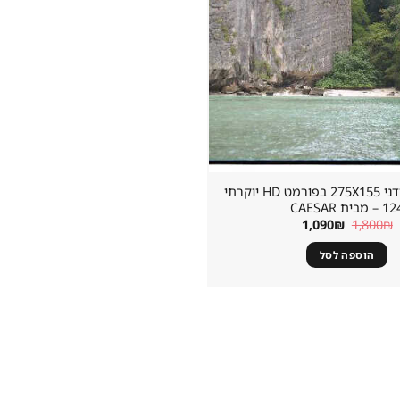
מסך הקרנה ידני 275X155 בפורמט HD יוקרתי
 – מבית CAESAR
המחיר
המחיר
1,090
₪
1,800
₪
המקורי
הנוכחי
היה:
הוא:
הוספה לסל
1,090₪.
1,800₪.