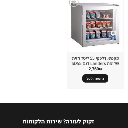
שמור
מוצר
במועדפים
מקפיא דלפקי 55 ליטר חזית
שקופה Landers דגם SD55
2,760
₪
הוספה לסל
זקוק לעזרה? שירות הלקוחות