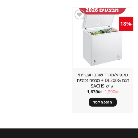
-18%
שמור
מוצר
במועדפים
מקפיא/מקרר שוכב תעשייתי
דגם DL200G + מכסה זכוכית
זק"ש SACHS
המחיר
המחיר
1,639
₪
1,990
₪
המקורי
הנוכחי
היה:
הוא:
הוספה לסל
1,639₪.
1,990₪.