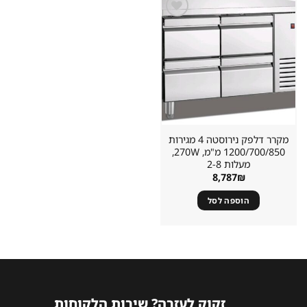
שמור
מוצר
במועדפים
מקרר דלפק נירוסטה 4 מגירות
1200/700/850 מ"מ, 270W,
מעלות 2-8
8,787
₪
הוספה לסל
זקוק לעזרה? שירות הלקוחות