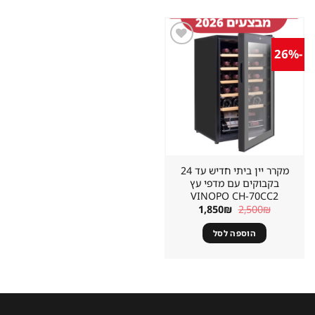
-26%
שמור
מוצר
במועדפים
מקרר יין ביתי חדיש עד 24
בקבוקים עם מדפי עץ
VINOPO CH-70CC2
המחיר
המחיר
1,850
₪
2,500
₪
המקורי
הנוכחי
היה:
הוא:
הוספה לסל
1,850₪.
2,500₪.