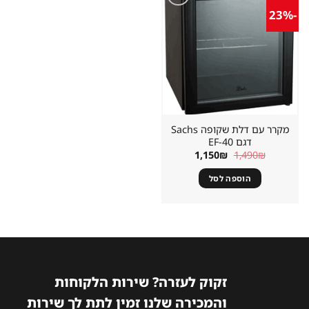
-23%
שמור
מוצר
במועדפים
מקרר עם דלת שקופה Sachs
דגם EF-40
המחיר
המחיר
1,150
₪
1,490
₪
המקורי
הנוכחי
היה:
הוא:
הוספה לסל
1,150₪.
1,490₪.
זקוק לעזרה? שירות הלקוחות
והמכירה שלנו זמין לתת לך שירות