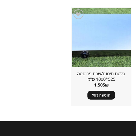
שמור
מוצר
במועדפים
פלטת חימום/שבת נירוסטה
525*1000 מ"מ
1,505
₪
הוספה לסל