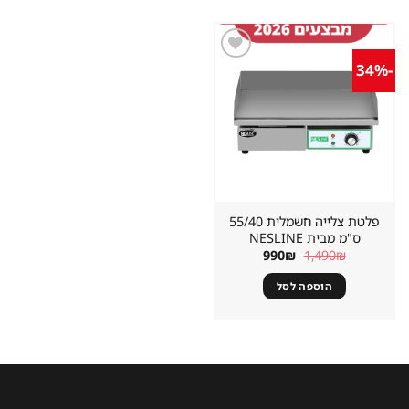
-34%
שמור
מוצר
במועדפים
פלטת צלייה חשמלית 55/40
ס"מ מבית NESLINE
המחיר
המחיר
990
₪
1,490
₪
המקורי
הנוכחי
היה:
הוא:
הוספה לסל
990₪.
1,490₪.