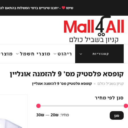
Ski
שימו
- יתכנו שינויים בדמי המשלוח בהתאם לג
t
conten
ריהוט
מוצרי חשמל
מוצרי
קטגוריות
קופסא פלסטיק מס' 9 להזמנה אונליין
קניון בשביל כולם
»
קופסא פלסטיק מס' 9 להזמנה אונליין
סנן לפי מחיר
מחיר
מחיר
מחיר:
20₪
—
30₪
סנן
מינימלי
מקסימלי