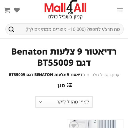
Ski
t
conten
חיפוש
עבור:
רדיאטור 9 צלעות Benaton
דגם BT55009
קניון בשביל כולם
»
רדיאטור 9 צלעות BENATON דגם BT55009
סנן