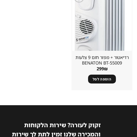
שמור
מוצר
במועדפים
רדיאטור + מפזר חום 9 צלעות
BENATON BT-55009
299
₪
הוספה לסל
זקוק לעזרה? שירות הלקוחות
והמכירה שלנו זמין לתת לך שירות