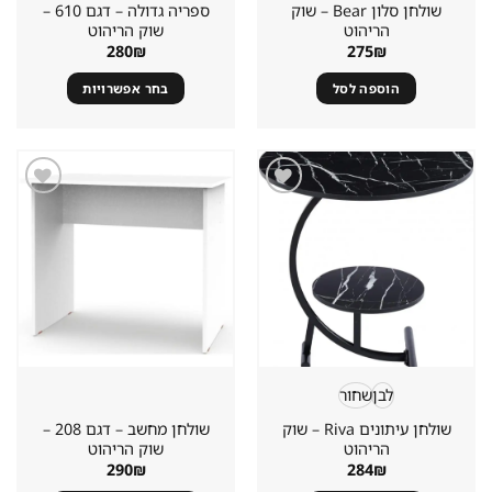
שולחן סלון Bear – שוק
ספריה גדולה – דגם 610 –
הריהוט
שוק הריהוט
280
₪
275
₪
הוספה לסל
בחר אפשרויות
למוצר
זה
יש
מספר
סוגים.
שמור
שמור
מוצר
מוצר
ניתן
במועדפים
במועדפים
לבחור
את
האפשרויות
בעמוד
המוצר
לבן
שחור
שולחן עיתונים Riva – שוק
שולחן מחשב – דגם 208 –
הריהוט
שוק הריהוט
290
₪
284
₪