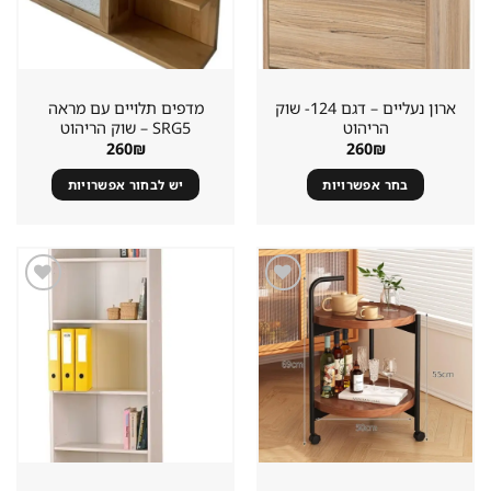
ארון נעליים – דגם 124- שוק
מדפים תלויים עם מראה
הריהוט
SRG5 – שוק הריהוט
260
₪
260
₪
בחר אפשרויות
יש לבחור אפשרויות
למוצר
זה
יש
מספר
סוגים.
שמור
שמור
מוצר
מוצר
ניתן
במועדפים
במועדפים
לבחור
את
האפשרויות
בעמוד
המוצר