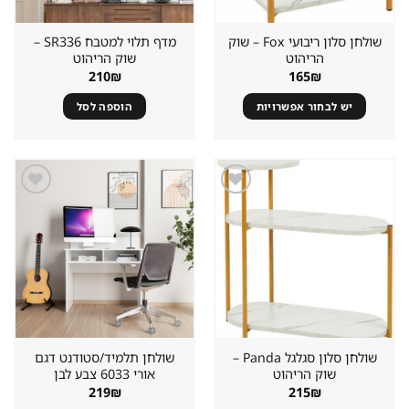
שולחן סלון ריבועי Fox – שוק
מדף תלוי למטבח SR336 –
הריהוט
שוק הריהוט
210
₪
165
₪
יש לבחור אפשרויות
הוספה לסל
שמור
שמור
מוצר
מוצר
במועדפים
במועדפים
שולחן סלון סגלגל Panda –
שולחן תלמיד/סטודנט דגם
שוק הריהוט
אורי 6033 צבע לבן
219
₪
215
₪