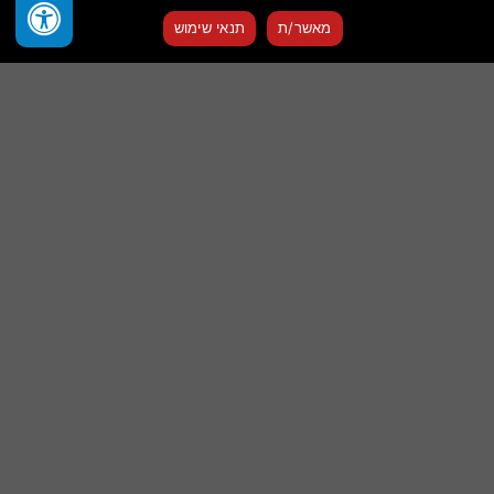
צור איתנו קשר
לבחור
מאשר/ת
תנאי שימוש
את
OPEN
האפשרויות
בעמוד
CHATY
המוצר
שולחן לילה לחדר שינה 360 –
ארונית עם מראה SRG3 –
שוק הריהוט
שוק הריהוט
310
₪
300
₪
הוספה לסל
הוספה לסל
שמור
שמור
מוצר
מוצר
במועדפים
במועדפים