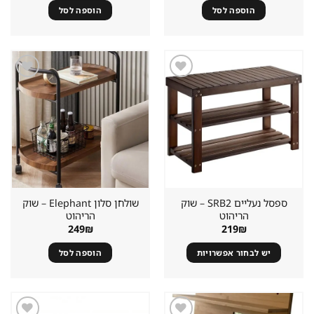
הוספה לסל
הוספה לסל
שמור
שמור
מוצר
מוצר
במועדפים
במועדפים
ספסל נעליים SRB2 – שוק
שולחן סלון Elephant – שוק
הריהוט
הריהוט
249
₪
219
₪
יש לבחור אפשרויות
הוספה לסל