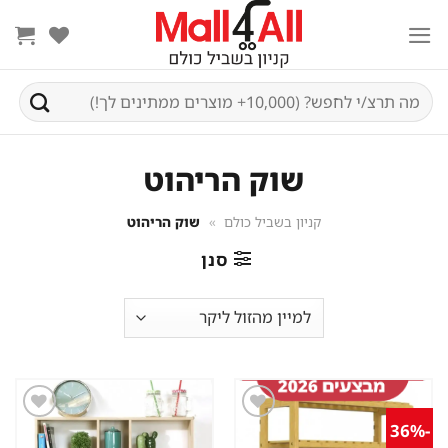
Ski
t
conten
חיפוש
עבור:
שוק הריהוט
קניון בשביל כולם
»
שוק הריהוט
סנן
-36%
שמור
שמור
מוצר
מוצר