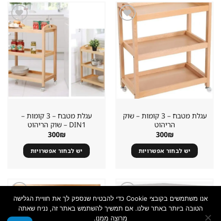
יש
מספר
סוגים.
שמור
שמור
מוצר
מוצר
ניתן
במועדפים
במועדפים
לבחור
את
האפשרויות
בעמוד
המוצר
עגלת מטבח – 3 קומות – שוק
עגלת מטבח – 3 קומות –
הריהוט
DIN1 – שוק הריהוט
300
₪
300
₪
יש לבחור אפשרויות
יש לבחור אפשרויות
למוצר
זה
יש
מספר
אנו משתמשים בקובצי Cookie כדי להבטיח שנספק לך את חוויית הגלישה
סוגים.
שמור
שמור
הטובה ביותר באתר שלנו. אם תמשיך להשתמש באתר זה, נניח שאתה
מוצר
מוצר
ניתן
מרוצה ממנו.
במועדפים
במועדפים