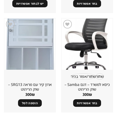
בחר אפשרויות
יש לבחור אפשרויות
למוצר
זה
יש
מספר
סוגים.
שמור
שמור
מוצר
מוצר
ניתן
במועדפים
במועדפים
לבחור
את
האפשרויות
בעמוד
המוצר
שחור
שחור/אפור בהיר
כיסא למשרד – דגם Samba –
ארון קיר עם מראה SRG13 –
שוק הריהוט
שוק הריהוט
300
₪
300
₪
בחר אפשרויות
הוספה לסל
למוצר
זה