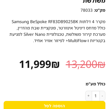
משולשת
מק"ט:
78033
מקרר 4 דלתות Samsung BeSpoke RF83DB9025BK
כולל מדחס דיגיטל אינוורטר, פונקציית שבת מהדרין,
מערכת קירור משולשת, טכנולוגיית Silver Nano למניעת
בקטריות ו-MultiFlow+ לפיזור אוויר אחיד.
המחיר
המחי
11,999
₪
13,200
₪
המקורי
הנוכח
היה:
הוא:
כולל מע"מ
999₪.
13,200₪.
כמות של מקרר סמסונג 4 דלתות RF83DB9025BK עם מערכת קירור משולשת
הוספה לסל