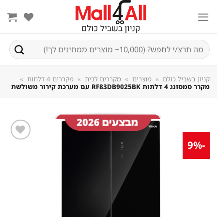
Sk
conte
חיפוש
עבור:
קניון בשביל כולם
»
מוצרים
»
מקררים לבית
»
מקררים 4 דלתות
»
מקרר סמסונג 4 דלתות RF83DB9025BK עם מערכת קירור משולשת
-9%
שמור
מוצר
במועדפים