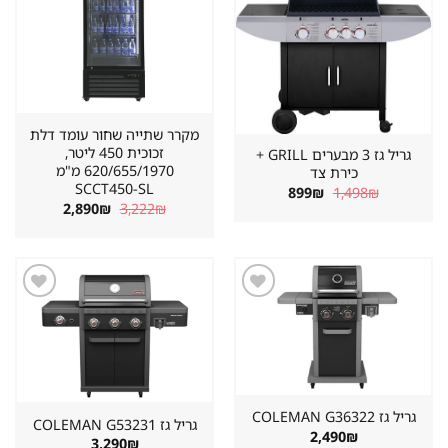
במועדפים
במועדפים
מקרר שתייה שחור עומד דלת
זכוכית 450 ליטר,
גריל גז 3 מבערים GRILL +
620/655/1970 מ"מ
כירת צד
SCCT450-SL
המחיר
המחיר
899
₪
1,498
₪
המקורי
הנוכחי
המחיר
המחיר
2,890
₪
3,222
₪
היה:
הוא:
המקורי
הנוכחי
899₪.
1,498₪.
היה:
הוא:
2,890₪.
3,222₪.
שמור
שמור
מוצר
מוצר
במועדפים
במועדפים
גריל גז ⁦COLEMAN G36322⁩
גריל גז ⁦COLEMAN G53231⁩
2,490
₪
3,290
₪