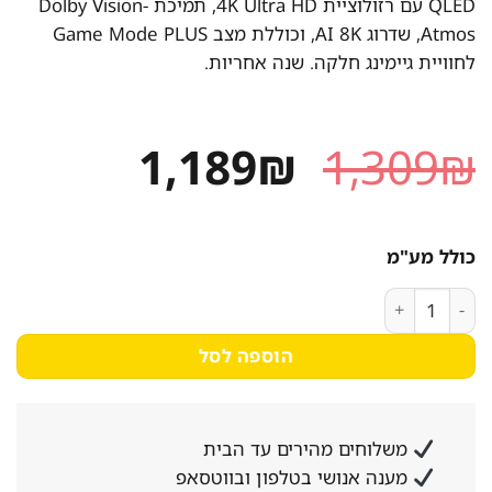
QLED עם רזולוציית 4K Ultra HD, תמיכת Dolby Vision-
Atmos, שדרוג AI 8K, וכוללת מצב Game Mode PLUS
לחוויית גיימינג חלקה. שנה אחריות.
המחיר
המחיר
1,189
₪
1,309
₪
המקורי
הנוכחי
היה:
הוא:
כולל מע"מ
1,189₪.
1,309₪.
כמות של טלוויזיה ‏43 אינץ' HISENSE דגם 43E79Q עם רזולוציית 4K וטכנולוגיית QLED
הוספה לסל
משלוחים מהירים עד הבית
מענה אנושי בטלפון ובווטסאפ