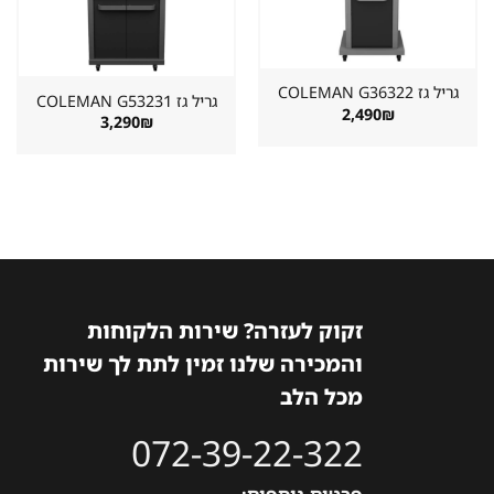
במועדפים
במועדפים
גריל גז ⁦COLEMAN G36322⁩
גריל גז ⁦COLEMAN G53231⁩
2,490
₪
3,290
₪
זקוק לעזרה? שירות הלקוחות
והמכירה שלנו זמין לתת לך שירות
מכל הלב
072-39-22-322