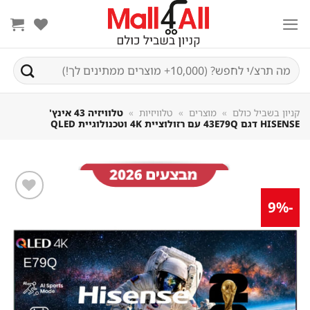
Sk
conte
חיפוש
עבור:
קניון בשביל כולם
»
מוצרים
»
טלוויזיות
»
טלוויזיה ‏43 אינץ'
HISENSE דגם 43E79Q עם רזולוציית 4K וטכנולוגיית QLED
-9%
שמור
מוצר
במועדפים