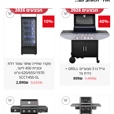
-10%
-40%
שמור
שמור
מוצר
מוצר
במועדפים
במועדפים
מקרר שתייה שחור עומד דלת
זכוכית 450 ליטר,
גריל גז 3 מבערים GRILL +
620/655/1970 מ"מ
כירת צד
SCCT450-SL
המחיר
המחיר
899
₪
1,498
₪
המקורי
הנוכחי
המחיר
המחיר
2,890
₪
3,222
₪
היה:
הוא:
המקורי
הנוכחי
899₪.
1,498₪.
היה:
הוא:
2,890₪.
3,222₪.
שמור
שמור
מוצר
מוצר