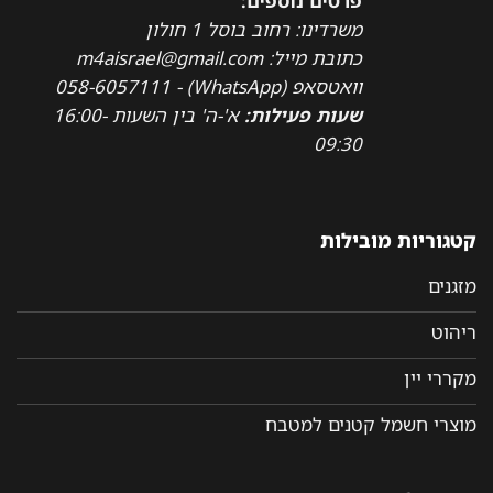
פרטים נוספים:
משרדינו: רחוב בוסל 1 חולון
כתובת מייל: m4aisrael@gmail.com
וואטסאפ (WhatsApp) - 058-6057111
שעות פעילות:
א'-ה' בין השעות 16:00-
09:30
קטגוריות מובילות
מזגנים
ריהוט
מקררי יין
מוצרי חשמל קטנים למטבח