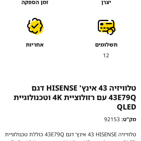
יצרן
זמן הספקה
תשלומים
אחריות
12
טלוויזיה ‏43 אינץ' HISENSE דגם
43E79Q עם רזולוציית 4K וטכנולוגיית
QLED
מק"ט:
92153
טלוויזיה HISENSE ‏43 אינץ’ דגם 43E79Q כוללת טכנולוגיית