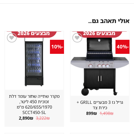
אולי תאהב גם..
-10%
-40%
שמור
שמור
מוצר
מוצר
במועדפים
במועדפים
מקרר שתייה שחור עומד דלת
זכוכית 450 ליטר,
גריל גז 3 מבערים GRILL +
620/655/1970 מ"מ
כירת צד
SCCT450-SL
המחיר
המחיר
899
₪
1,498
₪
המקורי
הנוכחי
המחיר
המחיר
2,890
₪
3,222
₪
היה:
הוא:
המקורי
הנוכחי
899₪.
1,498₪.
היה:
הוא:
2,890₪.
3,222₪.