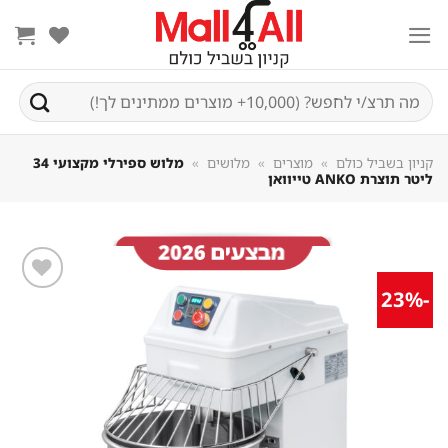
Sk
conte
חיפוש
עבור:
קניון בשביל כולם
»
מוצרים
»
מלושים
»
מלוש ספירלי מקצועי 34
ליטר תוצרת ANKO טייוואן
-23%
שמור
מוצר
במועדפים