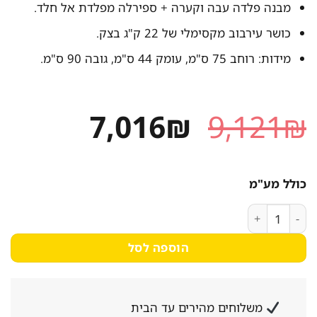
מבנה פלדה עבה וקערה + ספירלה מפלדת אל חלד.
כושר עירבוב מקסימלי של 22 ק"ג בצק.
מידות: רוחב 75 ס"מ, עומק 44 ס"מ, גובה 90 ס"מ.
המחיר
המחיר
7,016
₪
9,121
₪
המקורי
הנוכחי
היה:
הוא:
כולל מע"מ
7,016₪.
9,121₪.
כמות של מלוש ספירלי מקצועי 34 ליטר תוצרת ANKO טייוואן
הוספה לסל
משלוחים מהירים עד הבית