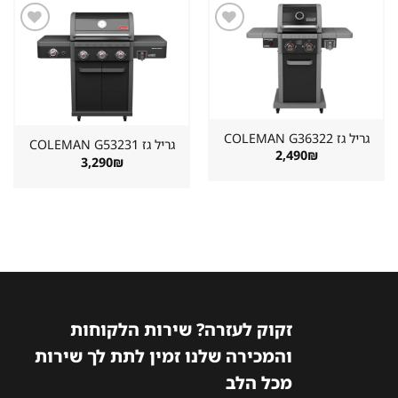
שמור
שמור
מוצר
מוצר
במועדפים
במועדפים
גריל גז ⁦COLEMAN G36322⁩
גריל גז ⁦COLEMAN G53231⁩
2,490
₪
3,290
₪
זקוק לעזרה? שירות הלקוחות
והמכירה שלנו זמין לתת לך שירות
מכל הלב