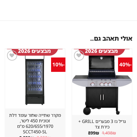
אולי תאהב גם..
-10%
-40%
שמור
שמור
מוצר
מוצר
במועדפים
במועדפים
מקרר שתייה שחור עומד דלת
זכוכית 450 ליטר,
גריל גז 3 מבערים GRILL +
620/655/1970 מ"מ
כירת צד
SCCT450-SL
המחיר
המחיר
899
₪
1,498
₪
המקורי
הנוכחי