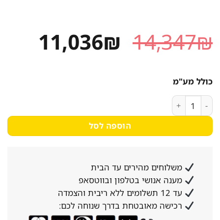
המחיר
המחי
11,036
₪
14,347
₪
המקורי
הנוכח
היה:
הוא:
כולל מע"מ
036₪.
14,347₪.
כמות של קולפת ת.אדמה 15 ק"ג תוצרת איטליה חד פאזי
הוספה לסל
משלוחים מהירים עד הבית
מענה אנושי בטלפון ובווטסאפ
עד 12 תשלומים ללא ריבית והצמדה
רכישה מאובטחת בדרך שנוחה לכם: