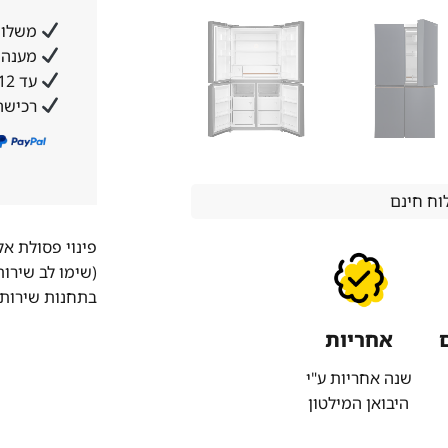
משלוח
מענה א
עד 12 תשלומים ללא ריבית והצמדה
רכישה
ח חינם
פינוי פסולת א
(שימו לב שירו
בתחנות שירות 
אחריות
שנה אחריות ע"י
היבואן המילטון