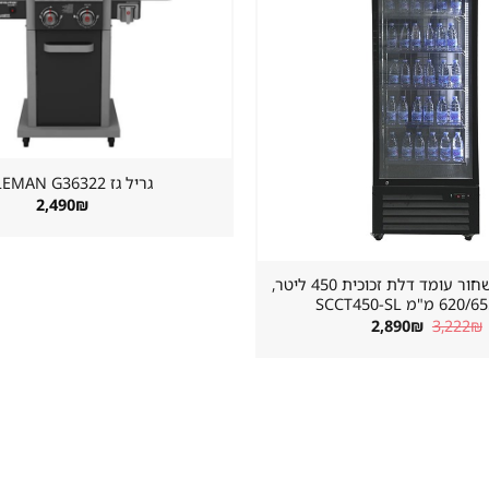
במועדפים
גריל גז ⁦COLEMAN G36322⁩
2,490
₪
מקרר שתייה שחור עומד דלת זכוכית 450 ליטר,
"מ SCCT450-SL
המחיר
המחיר
2,890
₪
3,222
₪
המקורי
הנוכחי
היה:
הוא:
2,890₪.
3,222₪.