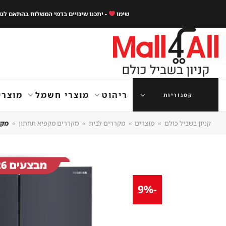
Ski
שימו
- יתכנו שינויים בדמי המשלוח בהתאם לג
t
conten
ריהוט
מוצרי חשמל
מוצרי
קטגוריות
קניון בשביל כולם
»
מוצרים
»
מקררים לבית
»
מקררים מקפיא תחתון
»
מקרר 4 דלתות TOSHIBA GR-RF900WI1
-9%