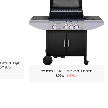
במועדפים
620/655/1970 מ
גריל גז 3 מבערים GRILL + כירת צד
המחיר
המחיר
899
₪
1,498
₪
המקורי
הנוכחי
היה:
הוא:
899₪.
1,498₪.