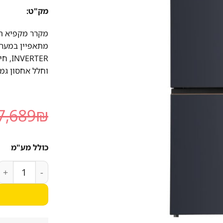
מק"ט:
RTER
וחלל אחסון גמיש. 696 
7,689
₪
כולל מע"מ
כמות של מקרר 4 דלתות TOSHIBA GR-RF900WI1 עם חלל אחסון גמיש, 