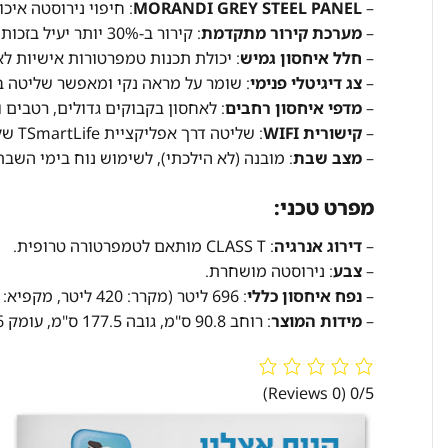
–
MORANDI GREY STEEL PANEL
: חיפוי נירוסטה איכ
–
מערכת קירור מתקדמת
: קירור ב-30% יותר יעיל בזכות גז קירור חדיש ותפזורת אוויר קר היקפית.
–
חלל איחסון גמיש
: יכולת תכנות טמפרטורות אישיות לא
–
צג דיגיטלי פנימי
: שומר על מראה נקי ומאפשר שליטה בטמפרטורות והפע
–
מדפי איחסון רחבים
: לאחסון בקבוקים גדולים, רטבים ו
–
קישורית WIFI
: שליטה דרך אפליקציית TSmartLife של טושיבה, שירות בדיקה עצמית ותקלות.
–
מצב שבת
: מובנה (לא הילכתי), לשימוש נוח בימי השבת
מפרט טכני:
–
דירוג אנרגיה
: CLASS T מותאם לטמפרטורה טרופית.
–
צבע
: נירוסטה מושחרת.
–
נפח איחסון כללי
: 696 ליטר (מקרר: 420 ליטר, מקפיא: 276 ליטר).
–
מידות המוצר
: רוחב 90.8 ס"מ, גובה 177.5 ס"מ, עומק 73.6 ס"מ.
(0 Reviews)
0/5