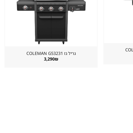
במועדפים
במועדפים
גריל גז ⁦COLEMAN G53231⁩
3,290
₪