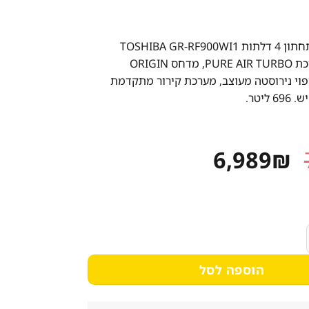
מקרר מקפיא תחתון 4 דלתות TOSHIBA GR-RF900WI1
מתאפיין במערכת PURE AIR TURBO, מדחס ORIGIN
INVE, חיפוי נירוסטה מעוצב, מערכת קירור מתקדמת
ליטר.
המחיר
המחיר
6,989
₪
המקורי
הנוכחי
היה:
הוא:
6,989₪.
7,689₪.
696 ליטר.
הוספה לסל