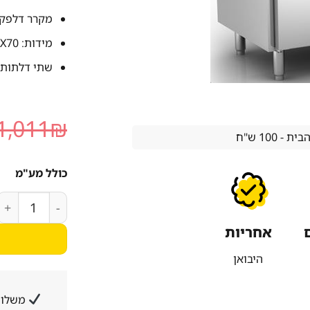
מקרר דלפקי
מידות: 135X70 גובה 65 ס"מ
שתי דלתות
1,011
₪
 100 ש"ח
כולל מע"מ
כמות של מקרר דלפקי נמוך 
אחריות
היבואן
משלוח