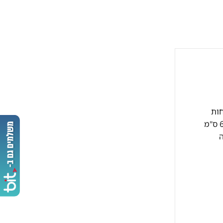
חות
ובגישה מהירה. עם מידות של 135 ס"מ רוחב ו-70 ס"מ עומק, הוא משתלב בצורה חסכונית בחללים מוגבלים, בעוד הגובה של 65 ס"מ