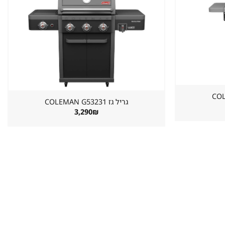
שמור
שמור
מוצר
מוצר
במועדפים
במועדפים
גריל גז ⁦COLEMAN G53231⁩
3,290
₪