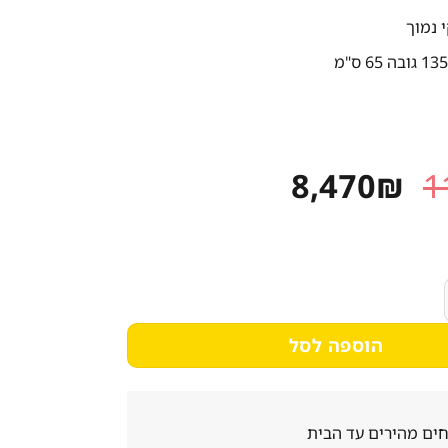
 נמוך
המחיר
המחיר
8,470
₪
1
המקורי
הנוכחי
היה:
הוא:
8,470₪.
11,011₪.
135X70 גובה 65 שתי דלתות
הוספה לסל
ים מהירים עד הבית