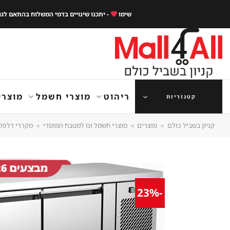
Ski
שימו
- יתכנו שינויים בדמי המשלוח בהתאם לג
t
conten
ריהוט
מוצרי חשמל
מוצרי
קטגוריות
קניון בשביל כולם
»
מוצרים
»
מוצרי חשמל וגז למטבח המוסדי
»
מקררי דלפק
-23%