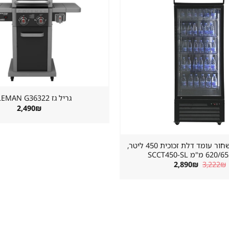
שמור
מוצר
במועדפים
גריל גז ⁦COLEMAN G36322⁩
2,490
₪
מקרר שתייה שחור עומד דלת זכוכית 450 ליטר,
"מ SCCT450-SL
המחיר
המחיר
2,890
₪
3,222
₪
המקורי
הנוכחי
היה:
הוא:
2,890₪.
3,222₪.