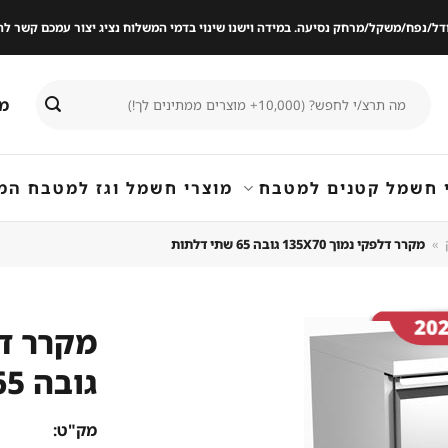
ודל/נפח/משקל/מרחק נסיעה. במידה וישנו שינוי בדמי המשלוח נציג יצור עמכם קשר
חיפוש
מי
עבור:
 חשמל קטנים למטבח
מוצרי חשמל וגז למטבח המ
»
מקרר דלפקי נמוך 135X70 גובה 65 שתי דלתות
גובה 65 שתי דלתות
שמור
מוצר
במועדפים
מק"ט: