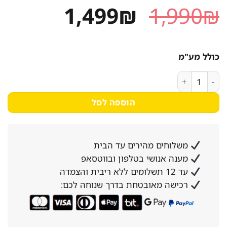
המחיר
המחיר
1,499
₪
1,990
₪
המקורי
הנוכחי
היה:
הוא:
כולל מע"מ
1,499₪.
1,990₪.
כמות של ברז שטיפה קומפלט איטלקי עם מזלף ושפיכה מהשולחן MONOFORD RUBINETTO למטבח המוסדי
הוספה לסל
משלוחים מהירים עד הבית
מענה אנושי בטלפון ובווטסאפ
עד 12 תשלומים ללא ריבית והצמדה
רכישה מאובטחת בדרך שנוחה לכם: