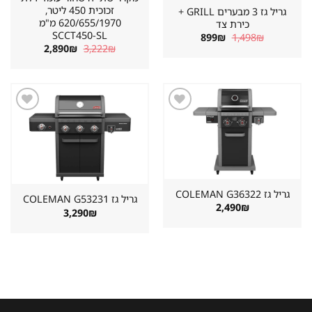
זכוכית 450 ליטר,
גריל גז 3 מבערים GRILL +
620/655/1970 מ"מ
כירת צד
SCCT450-SL
המחיר
המחיר
899
₪
1,498
₪
המקורי
הנוכחי
המחיר
המחיר
2,890
₪
3,222
₪
היה:
הוא:
המקורי
הנוכחי
899₪.
1,498₪.
היה:
הוא:
2,890₪.
3,222₪.
שמור
שמור
מוצר
מוצר
במועדפים
במועדפים
גריל גז ⁦COLEMAN G36322⁩
גריל גז ⁦COLEMAN G53231⁩
2,490
₪
3,290
₪