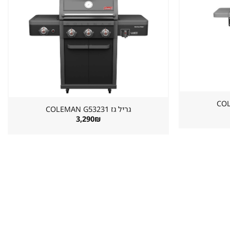
שמור
שמור
מוצר
מוצר
במועדפים
במועדפים
גריל גז ⁦COLEMAN G53231⁩
3,290
₪