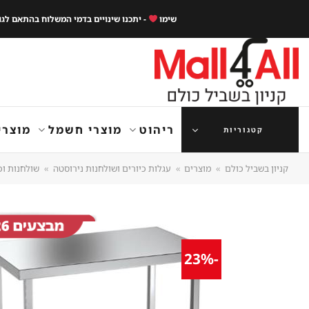
Ski
שימו
- יתכנו שינויים בדמי המשלוח בהתאם לג
t
conten
ריהוט
מוצרי חשמל
מוצרי
קטגוריות
קניון בשביל כולם
»
מוצרים
»
עגלות כיורים ושולחנות נירוסטה
»
שולחנות וכ
-23%