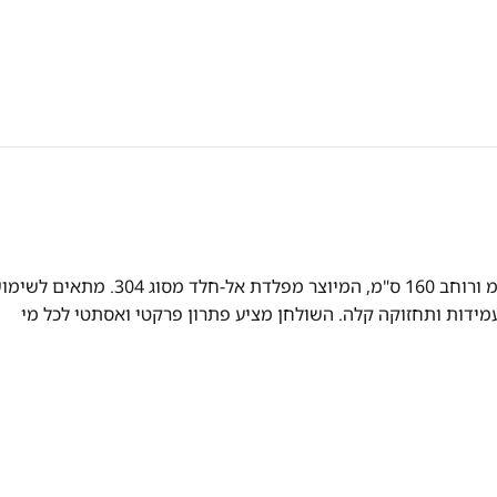
שולחן נירוסטה איכותי במידות מרשימות של עומק 60 ס"מ ורוחב 160 ס"מ, המיוצר מפלדת אל-חלד מסו
ידות ותחזוקה קלה. השולחן מציע פתרון פרקטי ואסתטי לכל מי