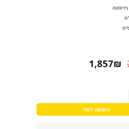
נירוסטה
המחיר
המחיר
1,857
₪
המקורי
הנוכחי
היה:
הוא:
1,857₪.
2,415₪.
ה עומק 60 רוחב 160 ס"מ 304
הוספה לסל