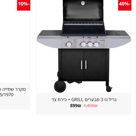
-10%
-40%
שמור
מוצר
במועדפים
620/655/1970 מ
גריל גז 3 מבערים GRILL + כירת צד
המחיר
המחיר
899
₪
1,498
₪
המקורי
הנוכחי
היה:
הוא:
899₪.
1,498₪.