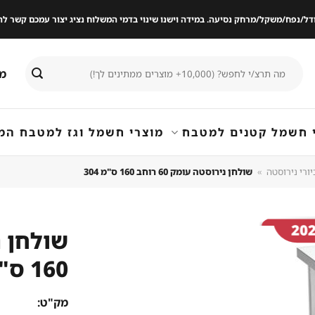
ודל/נפח/משקל/מרחק נסיעה. במידה וישנו שינוי בדמי המשלוח נציג יצור עמכם קשר
חיפוש
מי
עבור:
 חשמל קטנים למטבח
מוצרי חשמל וגז למטבח המ
יורי נירוסטה
»
שולחן נירוסטה עומק 60 רוחב 160 ס"מ 304
160 ס"מ 304
שמור
מוצר
במועדפים
מק"ט: