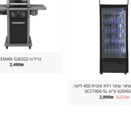
שמור
מוצר
במועדפים
גריל גז ⁦COLEMAN G36322⁩
2,490
₪
מקרר שתייה שחור עומד דלת זכוכית 450 ליטר,
"מ SCCT450-SL
המחיר
המחיר
2,890
₪
3,222
₪
המקורי
הנוכחי
היה:
הוא:
2,890₪.
3,222₪.