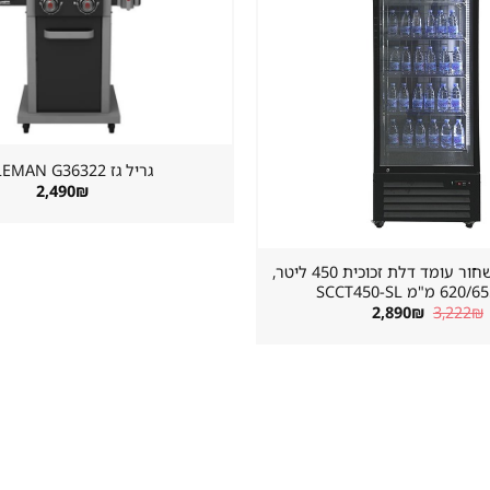
גריל גז ⁦COLEMAN G36322⁩
2,490
₪
מקרר שתייה שחור עומד דלת זכוכית 450 ליטר,
"מ SCCT450-SL
המחיר
המחיר
2,890
₪
3,222
₪
המקורי
הנוכחי
היה:
הוא:
2,890₪.
3,222₪.