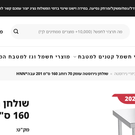
ודל/נפח/משקל/מרחק נסיעה. במידה וישנו שינוי בדמי המשלוח נציג יצור עמכם קשר
חיפוש
מי
עבור:
 חשמל קטנים למטבח
מוצרי חשמל וגז למטבח המ
יורי נירוסטה
»
שולחן נירוסטה עומק 70 רוחב 160 ס"מ 201 עבה*HNN
160 ס"מ 201 עבה*HNN
שמור
מוצר
במועדפים
מק"ט: