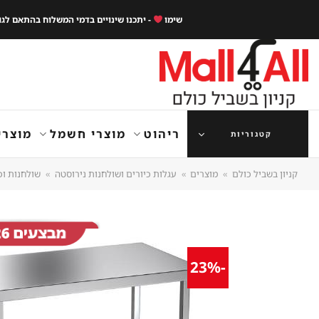
Ski
שימו
- יתכנו שינויים בדמי המשלוח בהתאם לג
t
conten
ריהוט
מוצרי חשמל
מוצרי
קטגוריות
קניון בשביל כולם
»
מוצרים
»
עגלות כיורים ושולחנות נירוסטה
»
שולחנות וכ
-23%