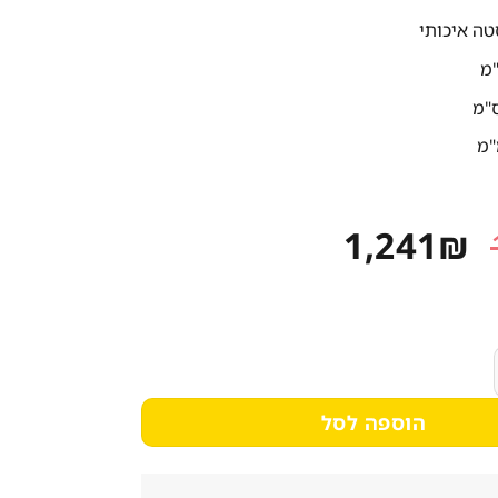
טה איכותי
המחיר
המחיר
1,241
₪
המקורי
הנוכחי
היה:
הוא:
1,241₪.
1,614₪.
מק 70 רוחב 160 ס"מ 201 עבה*HNN
הוספה לסל