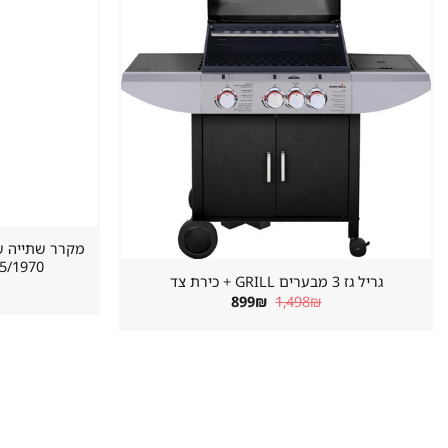
620/655/1970 מ
גריל גז 3 מבערים GRILL + כירת צד
המחיר
המחיר
899
₪
1,498
₪
המקורי
הנוכחי
היה:
הוא:
899₪.
1,498₪.