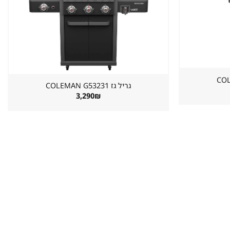
גריל גז ⁦COLEMAN G53231⁩
3,290
₪