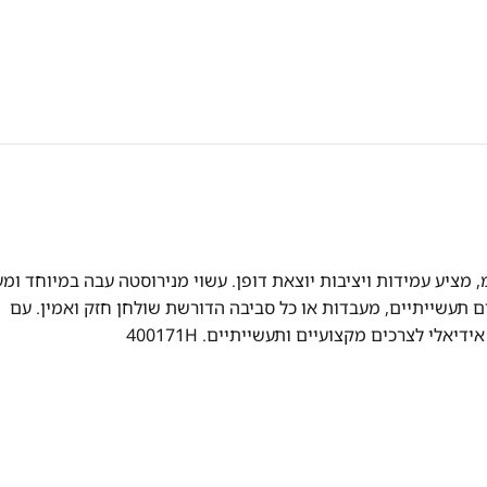
נירוסטה זה בעומק של 70 ס"מ וברוחב של 160 ס"מ, מציע עמידות ויציבות יוצאת דופן. עשוי מנירוסטה עבה במיוחד 
ם תעשייתיים, מעבדות או כל סביבה הדורשת שולחן חזק ואמין. עם
י לצרכים מקצועיים ותעשייתיים. 400171H