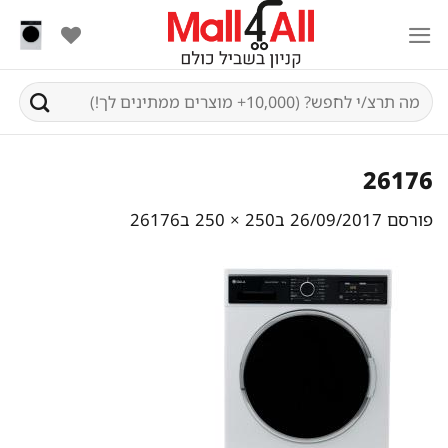
Ski
t
conten
חיפוש
עבור:
26176
פורסם
26/09/2017
ב
250 × 250
ב
26176