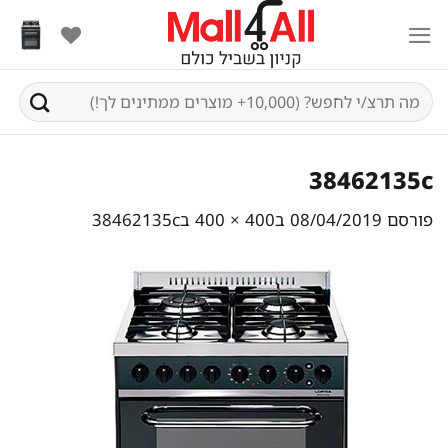
Ski
t
conten
חיפוש
עבור:
38462135c
פורסם
08/04/2019
ב
400 × 400
ב
38462135c