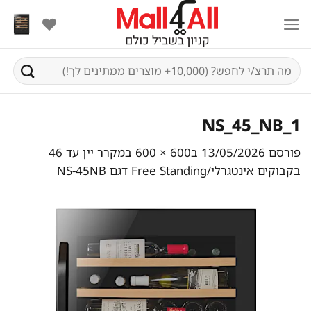
Ski
t
conten
חיפוש
עבור:
NS_45_NB_1
פורסם
13/05/2026
ב
600 × 600
ב
מקרר יין עד 46
בקבוקים אינטגרלי/Free Standing דגם NS-45NB