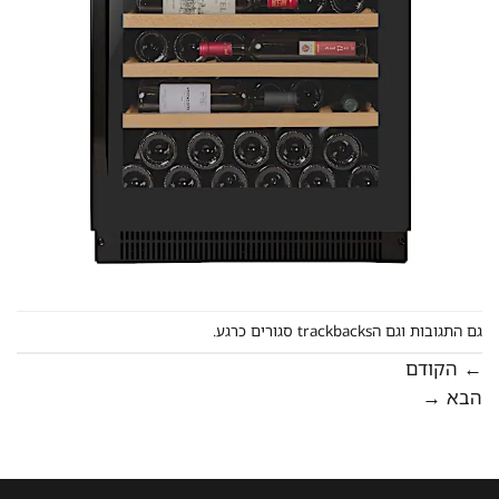
גם התגובות וגם הtrackbacks סגורים כרגע.
←
הקודם
הבא
→