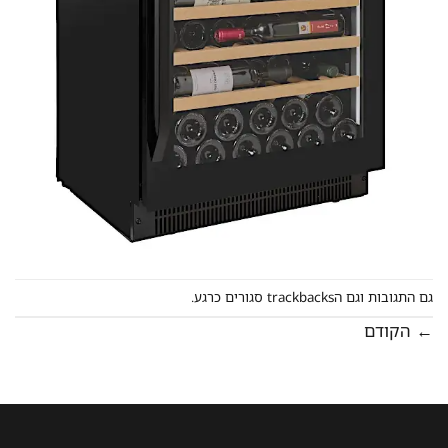
גם התגובות וגם הtrackbacks סגורים כרגע.
←
הקודם