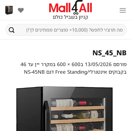
Ski
t
conten
חיפוש
עבור:
NS_45_NB
פורסם
13/05/2026
ב
600 × 600
ב
מקרר יין עד 46
בקבוקים אינטגרלי/Free Standing דגם NS-45NB