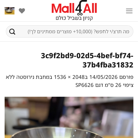
Ski
t
conten
חיפוש
עבור:
3c9f2bd9-02d5-4bef-bf74-
37b4fba31832
פורסם
14/05/2026
ב
2048 × 1536
ב
מחבת נירוסטה ללא
ציפוי 26 ס"מ דגם SP6626