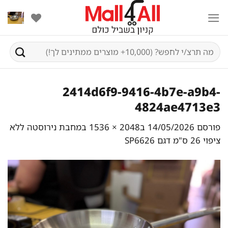
Ski
t
conten
חיפוש
עבור:
2414d6f9-9416-4b7e-a9b4-
4824ae4713e3
פורסם
14/05/2026
ב
2048 × 1536
ב
מחבת נירוסטה ללא
ציפוי 26 ס"מ דגם SP6626