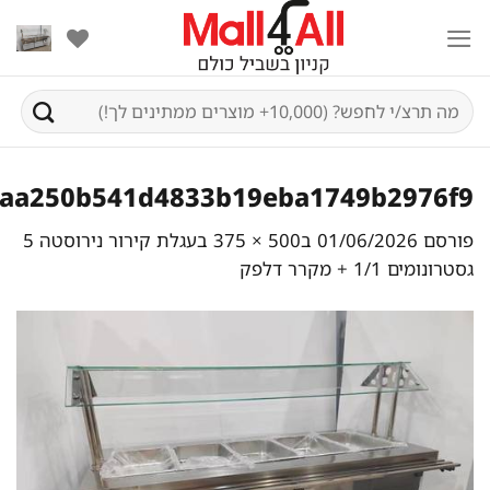
Sk
conte
יפוש
בור:
1aa250b541d4833b19eba1749b2976f9
פורסם
01/06/2026
ב
500 × 375
ב
עגלת קירור נירוסטה 5
גסטרונומים 1/1 + מקרר דלפק