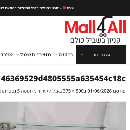
Ski
שימו
- יתכנו שינויים בדמי המשלוח בהתאם לג
t
conten
ריהוט
מוצרי חשמל
מוצרי
קטגוריות
a46369529d4805555a635454c18c
פורסם
01/06/2026
ב
500 × 375
ב
עגלת קירור נירוסטה 5 גסטרונומים 1/1 + מקרר דלפק