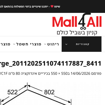
Ski
שימו
- יתכנו שינויים בדמי המשלוח בהתאם לג
t
conten
ריהוט
מוצרי חשמל
מוצרי
קטגוריות
8411_2011202511074117887_large
פורסם
14/06/2026
ב
550 × 550
ב
כיריים אינדוקציה 80 ס"מ Siemens iQ700 EX851LYC1F סימנס תלת פאזי עוצמתי | גמיש מלא FULL FLEX