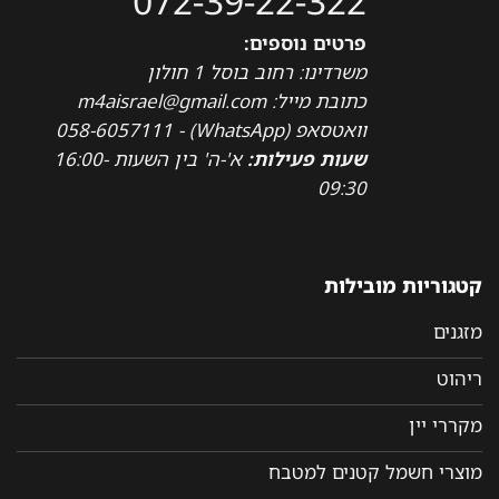
072-39-22-322
פרטים נוספים:
משרדינו: רחוב בוסל 1 חולון
כתובת מייל: m4aisrael@gmail.com
וואטסאפ (WhatsApp) - 058-6057111
שעות פעילות:
א'-ה' בין השעות 16:00-
09:30
קטגוריות מובילות
מזגנים
ריהוט
מקררי יין
מוצרי חשמל קטנים למטבח